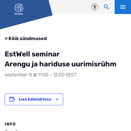
Liigu edasi põhisisu juurde
Juurdepääsetavus
« Kõik sündmused
EstWell seminar
Arengu ja hariduse uurimisrühm
september 8 @ 11:00
-
12:00
EEST
Lisa kalendrisse
INFO