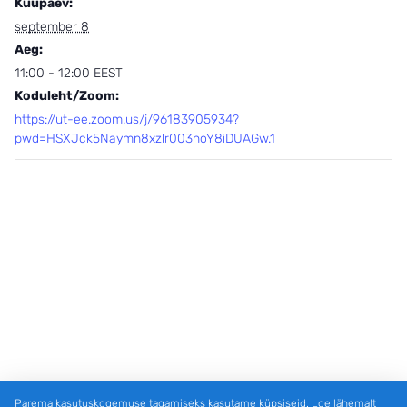
Kuupäev:
september 8
Aeg:
11:00 - 12:00
EEST
Koduleht/Zoom:
https://ut-ee.zoom.us/j/96183905934?
pwd=HSXJck5Naymn8xzlr003noY8iDUAGw.1
Parema kasutuskogemuse tagamiseks kasutame küpsiseid. Loe lähemalt