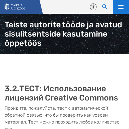
Liigu edasi põhisisu juurde
Juurdepääsetavus
Teiste autorite tööde ja avatud
sisulitsentside kasutamine
õppetöös
3.2.ТЕСТ: Использование
лицензий Creative Commons
Пройдите, пожалуйста, тест с автоматической
обратной связью, что бы проверить как усвоен
материал. Тест можно проходить любое количество
раз.