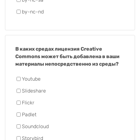
by-nc-nd
В каких средах лицензия Creative
Commons может быть добавлена в ваши
материалы непосредственно из среды?
Youtube
Slideshare
Flickr
Padlet
Soundcloud
Storybird