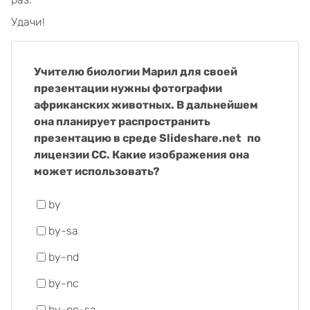
Удачи!
Учителю биологии Марил для своей
презентации нужны фотографии
африканских животных. В дальнейшем
она планирует распространить
презентацию в среде Slideshare.net
по
лицензии CC. Какие изображения она
может использовать?
by
by-sa
by-nd
by-nc
by-nc-sa