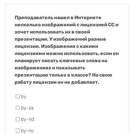
Преподаватель нашел в Интернете
несколько изображений с лицензией CC и
хочет использовать их в своей
презентации. У изображений разные
лицензии. Изображения с какими
лицензиями можно использовать, если он
планирует писать ключевые слова на
изображениях и показывать
презентацию только в классе? На свою
работу лицензии он не добавляет.
by
by-sa
by-nd
by-nc