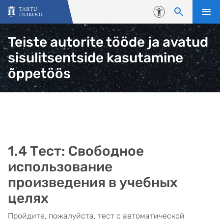
Liigu edasi põhisisu juurde
Juurdepääsetavus
Teiste autorite tööde ja avatud
sisulitsentside kasutamine
õppetöös
1.4 Тест: Свободное
использование
произведения в учебных
целях
Пройдите, пожалуйста, тест с автоматической