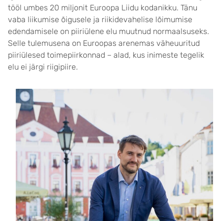
tööl umbes 20 miljonit Euroopa Liidu kodanikku. Tänu
vaba liikumise õigusele ja riikidevahelise lõimumise
edendamisele on piiriülene elu muutnud normaalsuseks.
Selle tulemusena on Euroopas arenemas väheuuritud
piiriülesed toimepiirkonnad – alad, kus inimeste tegelik
elu ei järgi riigipiire.