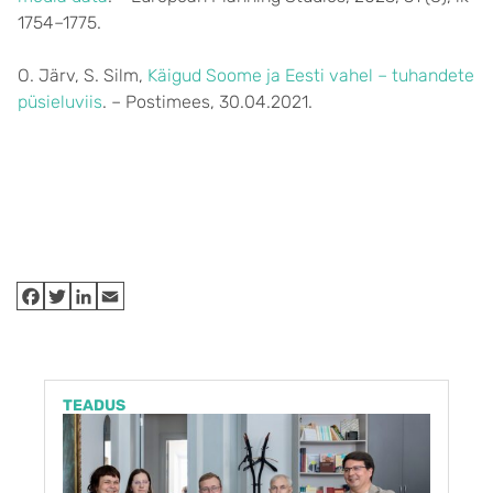
1754–1775.
O. Järv, S. Silm,
Käigud Soome ja Eesti vahel – tuhandete
püsieluviis
. – Postimees, 30.04.2021.
TEADUS