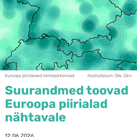
Euroopa piiriülesed toimepiirkonnad
Illustratsioon: Olle Järv
Suurandmed toovad
Euroopa piirialad
nähtavale
12.06.2026