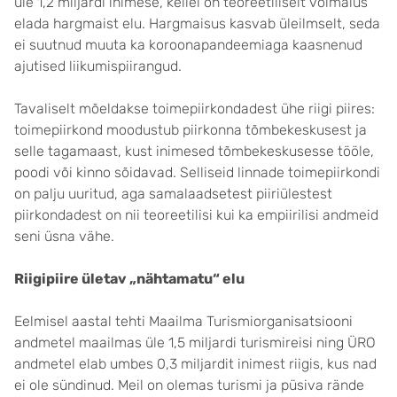
üle 1,2 miljardi inimese, kellel on teoreetiliselt võimalus
elada hargmaist elu. Hargmaisus kasvab üleilmselt, seda
ei suutnud muuta ka koroonapandeemiaga kaasnenud
ajutised liikumispiirangud.
Tavaliselt mõeldakse toimepiirkondadest ühe riigi piires:
toimepiirkond moodustub piirkonna tõmbekeskusest ja
selle tagamaast, kust inimesed tõmbekeskusesse tööle,
poodi või kinno sõidavad. Selliseid linnade toimepiirkondi
on palju uuritud, aga samalaadsetest piiriülestest
piirkondadest on nii teoreetilisi kui ka empiirilisi andmeid
seni üsna vähe.
Riigipiire ületav „nähtamatu“ elu
Eelmisel aastal tehti Maailma Turismiorganisatsiooni
andmetel maailmas üle 1,5 miljardi turismireisi ning ÜRO
andmetel elab umbes 0,3 miljardit inimest riigis, kus nad
ei ole sündinud. Meil on olemas turismi ja püsiva rände