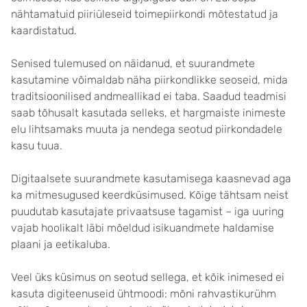
nähtamatuid piiriüleseid toimepiirkondi mõtestatud ja
kaardistatud.
Senised tulemused on näidanud, et suurandmete
kasutamine võimaldab näha piirkondlikke seoseid, mida
traditsioonilised andmeallikad ei taba. Saadud teadmisi
saab tõhusalt kasutada selleks, et hargmaiste inimeste
elu lihtsamaks muuta ja nendega seotud piirkondadele
kasu tuua.
Digitaalsete suurandmete kasutamisega kaasnevad aga
ka mitmesugused keerdküsimused. Kõige tähtsam neist
puudutab kasutajate privaatsuse tagamist – iga uuring
vajab hoolikalt läbi mõeldud isikuandmete haldamise
plaani ja eetikaluba.
Veel üks küsimus on seotud sellega, et kõik inimesed ei
kasuta digiteenuseid ühtmoodi: mõni rahvastikurühm