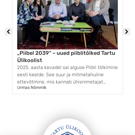
„Piibel 2039“ – uued piiblitõlked Tartu
S
Ülikoolist
m
2025. aasta kevadel sai alguse Piibli tõlkimine
V
eesti keelde. See suur ja mitmetahuline
i
ettevõtmine, mis kannab ühisnimetajat
v
Urmas Nõmmik
E
„Piibel 2039“, vajab selgitamist mitme kandi
e
pealt. Tihti küsitakse meilt, miks üldse Piiblit
k
tõlkida, kui tõlkeid on niigi. See mulje on
i
tegelikult petlik. ...
t