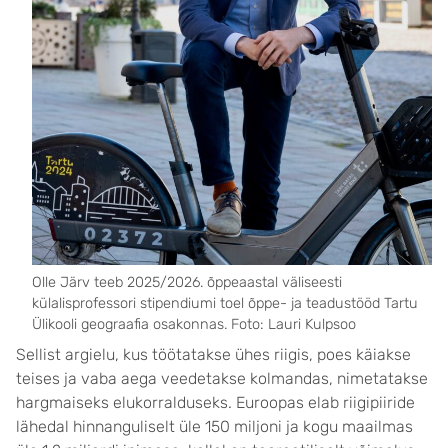
Olle Järv teeb 2025/2026. õppeaastal väliseesti
külalisprofessori stipendiumi toel õppe- ja teadustööd Tartu
Ülikooli geograafia osakonnas. Foto: Lauri Kulpsoo
Sellist argielu, kus töötatakse ühes riigis, poes käiakse
teises ja vaba aega veedetakse kolmandas, nimetatakse
hargmaiseks elukorralduseks. Euroopas elab riigipiiride
lähedal hinnanguliselt üle 150 miljoni ja kogu maailmas