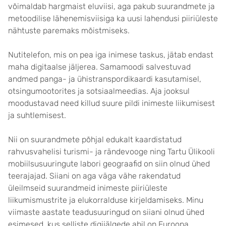
võimaldab hargmaist eluviisi, aga pakub suurandmete ja
metoodilise lähenemisviisiga ka uusi lahendusi piiriüleste
nähtuste paremaks mõistmiseks.
Nutitelefon, mis on pea iga inimese taskus, jätab endast
maha digitaalse jäljerea. Samamoodi salvestuvad
andmed panga- ja ühistranspordikaardi kasutamisel,
otsingumootorites ja sotsiaalmeedias. Aja jooksul
moodustavad need killud suure pildi inimeste liikumisest
ja suhtlemisest.
Nii on suurandmete põhjal edukalt kaardistatud
rahvusvahelisi turismi- ja rändevooge ning Tartu Ülikooli
mobiilsusuuringute labori geograafid on siin olnud ühed
teerajajad. Siiani on aga väga vähe rakendatud
üleilmseid suurandmeid inimeste piiriüleste
liikumismustrite ja elukorralduse kirjeldamiseks. Minu
viimaste aastate teadusuuringud on siiani olnud ühed
esimesed, kus selliste digijälgede abil on Euroopa