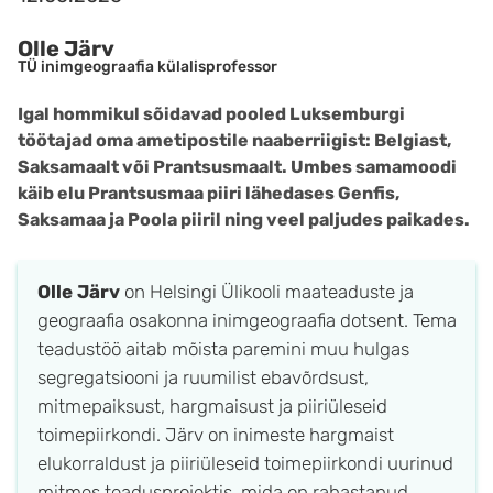
Olle Järv
TÜ inimgeograafia külalisprofessor
Igal hommikul sõidavad pooled Luksemburgi
töötajad oma ametipostile naaberriigist: Belgiast,
Saksamaalt või Prantsusmaalt. Umbes samamoodi
käib elu Prantsusmaa piiri lähedases Genfis,
Saksamaa ja Poola piiril ning veel paljudes paikades.
Olle Järv
on Helsingi Ülikooli maateaduste ja
geograafia osakonna inimgeograafia dotsent. Tema
teadustöö aitab mõista paremini muu hulgas
segregatsiooni ja ruumilist ebavõrdsust,
mitmepaiksust, hargmaisust ja piiriüleseid
toimepiirkondi. Järv on inimeste hargmaist
elukorraldust ja piiriüleseid toimepiirkondi uurinud
mitmes teadusprojektis, mida on rahastanud