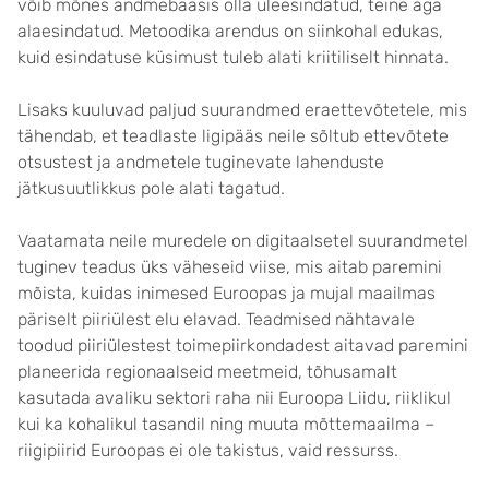
võib mõnes andmebaasis olla üleesindatud, teine aga
alaesindatud. Metoodika arendus on siinkohal edukas,
kuid esindatuse küsimust tuleb alati kriitiliselt hinnata.
Lisaks kuuluvad paljud suurandmed eraettevõtetele, mis
tähendab, et teadlaste ligipääs neile sõltub ettevõtete
otsustest ja andmetele tuginevate lahenduste
jätkusuutlikkus pole alati tagatud.
Vaatamata neile muredele on digitaalsetel suurandmetel
tuginev teadus üks väheseid viise, mis aitab paremini
mõista, kuidas inimesed Euroopas ja mujal maailmas
päriselt piiriülest elu elavad. Teadmised nähtavale
toodud piiriülestest toimepiirkondadest aitavad paremini
planeerida regionaalseid meetmeid, tõhusamalt
kasutada avaliku sektori raha nii Euroopa Liidu, riiklikul
kui ka kohalikul tasandil ning muuta mõttemaailma –
riigipiirid Euroopas ei ole takistus, vaid ressurss.