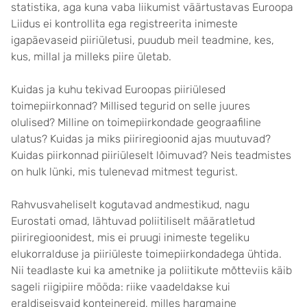
statistika, aga kuna vaba liikumist väärtustavas Euroopa
Liidus ei kontrollita ega registreerita inimeste
igapäevaseid piiriületusi, puudub meil teadmine, kes,
kus, millal ja milleks piire ületab.
Kuidas ja kuhu tekivad Euroopas piiriülesed
toimepiirkonnad? Millised tegurid on selle juures
olulised? Milline on toimepiirkondade geograafiline
ulatus? Kuidas ja miks piiriregioonid ajas muutuvad?
Kuidas piirkonnad piiriüleselt lõimuvad? Neis teadmistes
on hulk lünki, mis tulenevad mitmest tegurist.
Rahvusvaheliselt kogutavad andmestikud, nagu
Eurostati omad, lähtuvad poliitiliselt määratletud
piiriregioonidest, mis ei pruugi inimeste tegeliku
elukorralduse ja piiriüleste toimepiirkondadega ühtida.
Nii teadlaste kui ka ametnike ja poliitikute mõtteviis käib
sageli riigipiire mööda: riike vaadeldakse kui
eraldiseisvaid konteinereid, milles hargmaine