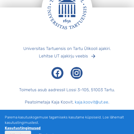
Jalus
Universitas Tartuensis on Tartu Ülikooli ajakiri.
Lehitse UT ajakirju veebis
Facebook
Instagram
Toimetus asub aadressil Lossi 3–105, 51003 Tartu.
Peatoimetaja Kaja Koovit,
kaja.koovit@ut.ee
.
Tegevtoimetaja Merilyn Merisalu,
merilyn.merisalu@ut.ee
.
Parema kasutuskogemuse tagamiseks kasutame küpsiseid. Loe lähemalt
kasutustingimustest.
Keeletoimetaja Külli Pärtel, küljendaja Margus Evert.
Kasutustingimused