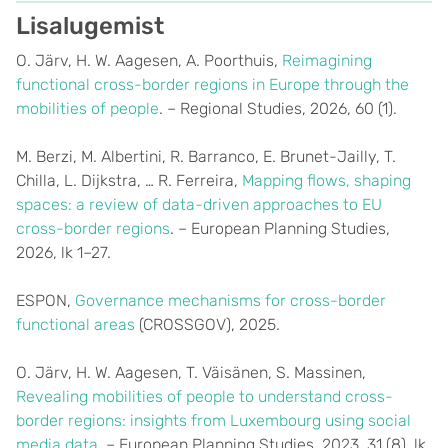
Lisalugemist
O. Järv, H. W. Aagesen, A. Poorthuis,
Reimagining
functional cross-border regions in Europe through the
mobilities of people
. – Regional Studies, 2026, 60 (1).
M. Berzi, M. Albertini, R. Barranco, E. Brunet-Jailly, T.
Chilla, L. Dijkstra, … R. Ferreira,
Mapping flows, shaping
spaces: a review of data-driven approaches to EU
cross-border regions
. – European Planning Studies,
2026, lk 1–27.
ESPON,
Governance mechanisms for cross-border
functional areas
(CROSSGOV), 2025.
O. Järv, H. W. Aagesen, T. Väisänen, S. Massinen,
Revealing mobilities of people to understand cross-
border regions: insights from Luxembourg using social
media data
. – European Planning Studies, 2023, 31 (8), lk