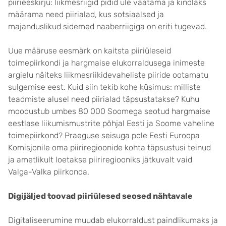
piirieeskirju: liikmesriigid pidid üle vaatama ja kindlaks
määrama need piirialad, kus sotsiaalsed ja
majanduslikud sidemed naaberriigiga on eriti tugevad.
Uue määruse eesmärk on kaitsta piiriüleseid
toimepiirkondi ja hargmaise elukorraldusega inimeste
argielu näiteks liikmesriikidevaheliste piiride ootamatu
sulgemise eest. Kuid siin tekib kohe küsimus: milliste
teadmiste alusel need piirialad täpsustatakse? Kuhu
moodustub umbes 80 000 Soomega seotud hargmaise
eestlase liikumismustrite põhjal Eesti ja Soome vaheline
toimepiirkond? Praeguse seisuga pole Eesti Euroopa
Komisjonile oma piiriregioonide kohta täpsustusi teinud
ja ametlikult loetakse piiriregiooniks jätkuvalt vaid
Valga-Valka piirkonda.
Digijäljed toovad piiriülesed seosed nähtavale
Digitaliseerumine muudab elukorraldust paindlikumaks ja