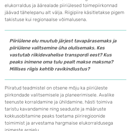
elukorraldus ja äärealade piiriülesed toimepiirkonnad
jäävad tähelepanu alt välja. Riigipiire käsitletakse pigem
takistuse kui regionaalse võimalusena.
Piiriülene elu muutub järjest tavapärasemaks ja
piiriülene valitsemine üha olulisemaks. Kes
vastutab riikidevahelise transpordi eest? Kus
peaks inimene oma tulu pealt makse maksma?
Millises riigis kehtib ravikindlustus?
Piiratud teadmistel on otsene mõju ka piiriüleste
piirkondade valitsemisele ja planeerimisele. Avalike
teenuste korraldamine ja ühildamine, hästi toimiva
taristu kavandamine ning seaduste ja määruste
kokkusobitamine peaks toetama piiriregioonide
toimimist ja arvestama hargmaise elukorraldusega
inimeste argielu.