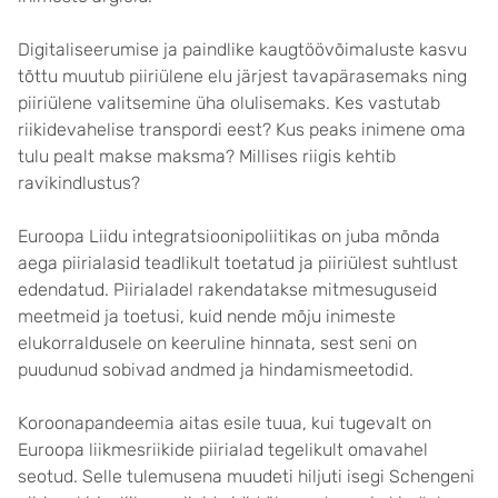
Digitaliseerumise ja paindlike kaugtöövõimaluste kasvu
tõttu muutub piiriülene elu järjest tavapärasemaks ning
piiriülene valitsemine üha olulisemaks. Kes vastutab
riikidevahelise transpordi eest? Kus peaks inimene oma
tulu pealt makse maksma? Millises riigis kehtib
ravikindlustus?
Euroopa Liidu integratsioonipoliitikas on juba mõnda
aega piirialasid teadlikult toetatud ja piiriülest suhtlust
edendatud. Piirialadel rakendatakse mitmesuguseid
meetmeid ja toetusi, kuid nende mõju inimeste
elukorraldusele on keeruline hinnata, sest seni on
puudunud sobivad andmed ja hindamismeetodid.
Koroonapandeemia aitas esile tuua, kui tugevalt on
Euroopa liikmesriikide piirialad tegelikult omavahel
seotud. Selle tulemusena muudeti hiljuti isegi Schengeni